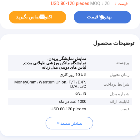
قیمت：USD 80-120 pieces
MOQ：20
بهترین قیمت
اکنون تماس بگیرید
توضیحات محصول
,
نمايش نمايشگر پربدن
برجسته
,
نمایشگاه مانکن ورزشی طولانی مدت
لباس های دویدن مدل زنانه
زمان تحویل
5 تا 10 روز کاری
MoneyGram، Western Union، T/T، D/P،
شرایط پرداخت
D/A، L/C
شماره مدل
KS-JR
قابلیت ارائه
1000 عدد در ماه
قیمت
USD 80-120 pieces
بیشتر ببینید