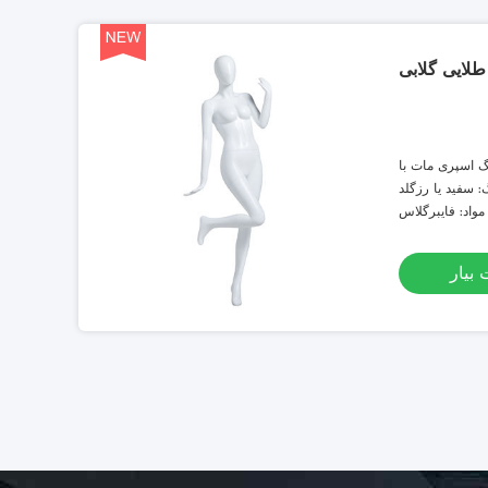
لایی گلابی
گ اسپری مات با
 و طراحی منحصر
: سفید یا رزگلد
به فرد سر
مواد: فایبرگلاس
بیار