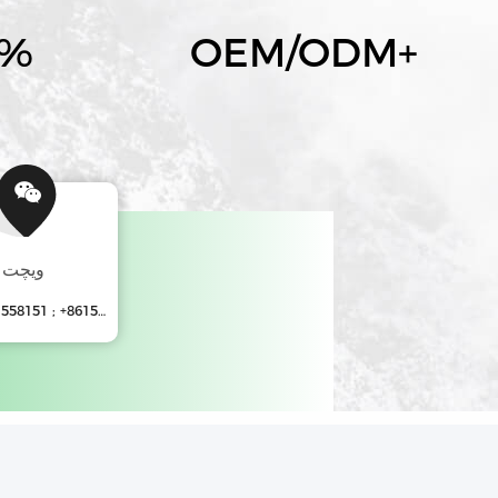
0%
OEM/ODM
+
ویچت
+8615851558151 ; +8615250343465