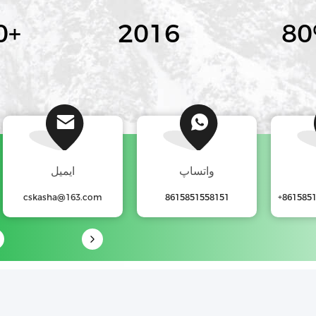
0
+
2016
8
واتساپ
ایمیل
cskasha@163.com
8615851558151