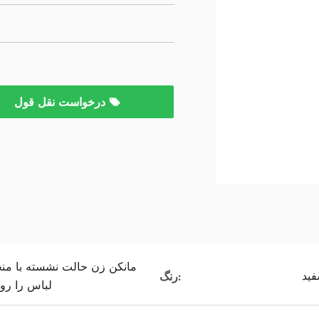
درخواست نقل قول
مانکن زن حالت نشسته با من
ید
رنگ:
لباس را رو