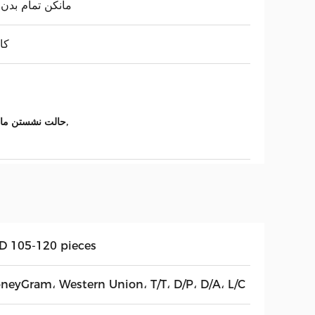
مانکن تمام بدن
کا
,
حالت نشستن مانکن زن فیبرگلاس,82 سانتي متري بوسه از 
D 105-120 pieces
neyGram، Western Union، T/T، D/P، D/A، L/C