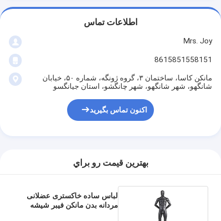
اطلاعات تماس
Mrs. Joy
8615851558151
مانکن کاسا، ساختمان ۳، گروه ژونگه، شماره ۵۰، خیابان
شانگهو، شهر شانگهو، شهر چانگشو، استان جیانگسو
اکنون تماس بگیرید
بهترين قيمت رو براي
لباس ساده خاکستری عضلانی
مردانه بدن مانکن فیبر شیشه
ای ایستاده