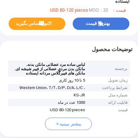
ایستاده
قیمت：USD 80-120 pieces
MOQ：20
بهترین قیمت
اکنون تماس بگیرید
توضیحات محصول
,
لباس ساده مرد عضلانی مانکن بدنه
برجسته
,
مانکن بدن مردي عضلانی از فیبر شیشه ای
مانکن های فیبرگلاس مردانه ایستاده
زمان تحویل
5 تا 10 روز کاری
شرایط پرداخت
، Western Union، T/T، D/P، D/A، L/C
شماره مدل
KS-JR
قابلیت ارائه
1000 عدد در ماه
قیمت
USD 80-120 pieces
بیشتر ببینید