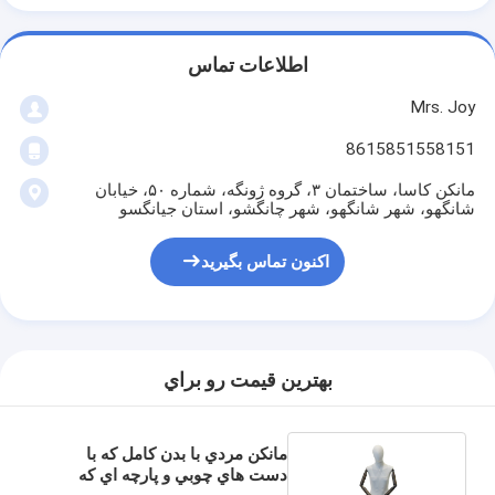
اطلاعات تماس
Mrs. Joy
8615851558151
مانکن کاسا، ساختمان ۳، گروه ژونگه، شماره ۵۰، خیابان
شانگهو، شهر شانگهو، شهر چانگشو، استان جیانگسو
اکنون تماس بگیرید
بهترين قيمت رو براي
مانکن مردي با بدن کامل که با
دست هاي چوبي و پارچه اي که