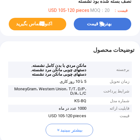
نصف بسته شده بود نشسته
قیمت：USD 105-120 pieces
MOQ：20
بهترین قیمت
اکنون تماس بگیرید
توضیحات محصول
,
مانکن مردي با بدن کامل نشسته
برجسته
,
دستهای چوبی مانکن مرد نشسته
دستهای چوبی مانکن مرد نشسته
زمان تحویل
5 تا 10 روز کاری
MoneyGram، Western Union، T/T، D/P،
شرایط پرداخت
D/A، L/C
شماره مدل
KS-BQ
قابلیت ارائه
1000 عدد در ماه
قیمت
USD 105-120 pieces
بیشتر ببینید